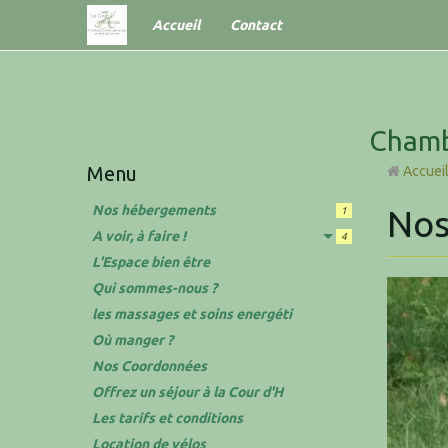
Accueil
Contact
Chamb
Menu
Accuei
Nos hébergements
Nos
1
A voir, à faire !
4
L'Espace bien être
Qui sommes-nous ?
les massages et soins energéti
Où manger ?
Nos Coordonnées
Offrez un séjour à la Cour d'H
Les tarifs et conditions
Location de vélos