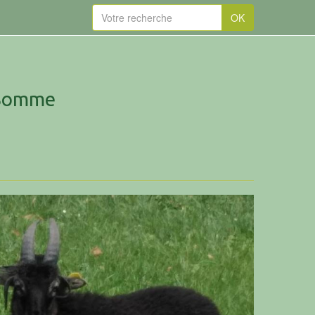
OK
 Somme